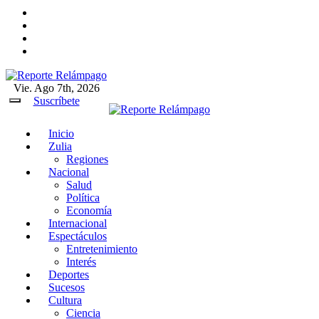
Ir
al
contenido
Vie. Ago 7th, 2026
Reporte Relámpago
Claridad y rigor en cada noticia
Suscríbete
Inicio
Reporte Relámpago
Claridad y rigor en cada
Zulia
noticia
Regiones
Nacional
Salud
Política
Economía
Internacional
Espectáculos
Entretenimiento
Interés
Deportes
Sucesos
Cultura
Ciencia