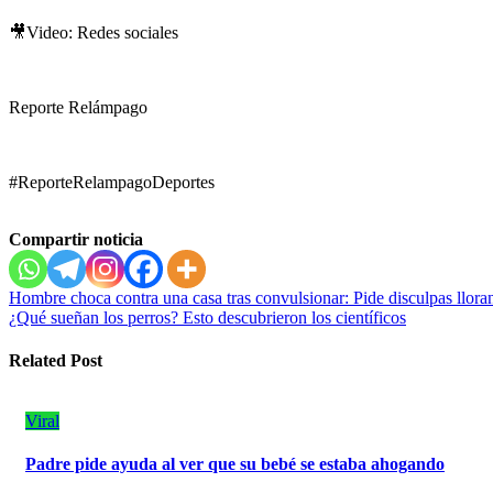
🎥Video: Redes sociales
Reporte Relámpago
#ReporteRelampagoDeportes
Compartir noticia
Navegación
Hombre choca contra una casa tras convulsionar: Pide disculpas llora
¿Qué sueñan los perros? Esto descubrieron los científicos
de
entradas
Related Post
Viral
Padre pide ayuda al ver que su bebé se estaba ahogando