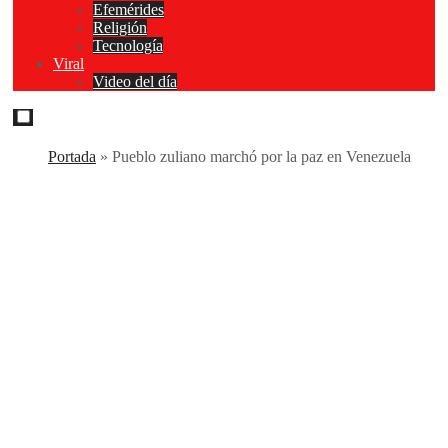
Efemérides
Religión
Tecnología
Viral
Video del día
Portada
»
Pueblo zuliano marchó por la paz en Venezuela