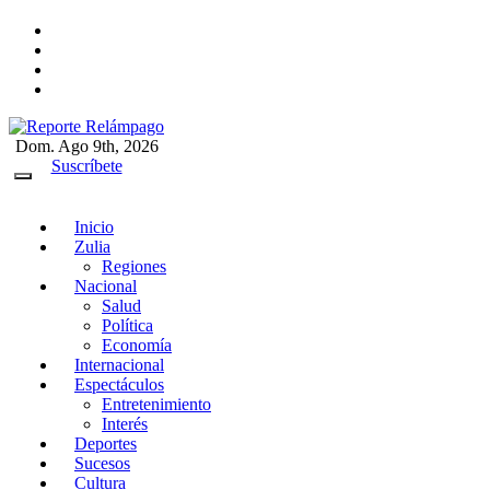
Ir
al
contenido
Dom. Ago 9th, 2026
Reporte Relámpago
Claridad y rigor en cada noticia
Suscríbete
Inicio
Zulia
Regiones
Nacional
Salud
Política
Economía
Internacional
Espectáculos
Entretenimiento
Interés
Deportes
Sucesos
Cultura