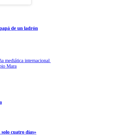
 papá de un ladrón
ña mediática internacional
ipio Mara
a
solo cuatro días»