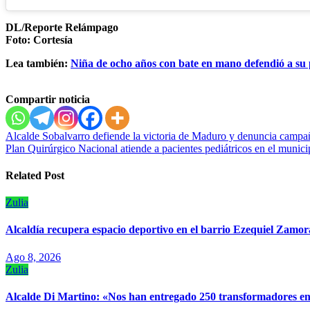
DL/Reporte Relámpago
Foto: Cortesía
Lea también:
Niña de ocho años con bate en mano defendió a su
Compartir noticia
Navegación
Alcalde Sobalvarro defiende la victoria de Maduro y denuncia campa
Plan Quirúrgico Nacional atiende a pacientes pediátricos en el munic
de
entradas
Related Post
Zulia
‎Alcaldía recupera espacio deportivo en el barrio Ezequiel Zamor
Ago 8, 2026
Zulia
Alcalde Di Martino: «Nos han entregado 250 transformadores en 