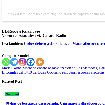
DL/Reporte Relámpago
Video: redes sociales / vía Caracol Radio
Lea también:
Cpbez detuvo a dos sujetos en Maracaibo por presu
Compartir noticia
Navegación
María Corina Machado encabezó movilización en Las Mercedes, Car
Bricomiles del 1×10 del Buen Gobierno recuperan escuelas afectadas p
de
entradas
Related Post
Nacional
40 días de búsqueda desesperada: Una mujer halla el cuerpo d