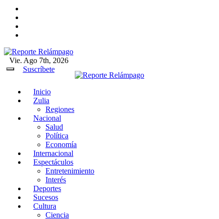
Ir
al
contenido
Vie. Ago 7th, 2026
Reporte Relámpago
Claridad y rigor en cada noticia
Suscríbete
Inicio
Reporte Relámpago
Claridad y rigor en cada noticia
Zulia
Regiones
Nacional
Salud
Política
Economía
Internacional
Espectáculos
Entretenimiento
Interés
Deportes
Sucesos
Cultura
Ciencia