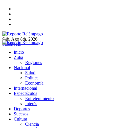
Ir
al
contenido
Sáb. Ago 8th, 2026
Reporte Relámpago
Claridad y rigor en cada noticia
Suscríbete
Reporte Relámpago
Claridad y rigor en cada noticia
Inicio
Zulia
Regiones
Nacional
Salud
Política
Economía
Internacional
Espectáculos
Entretenimiento
Interés
Deportes
Sucesos
Cultura
Ciencia