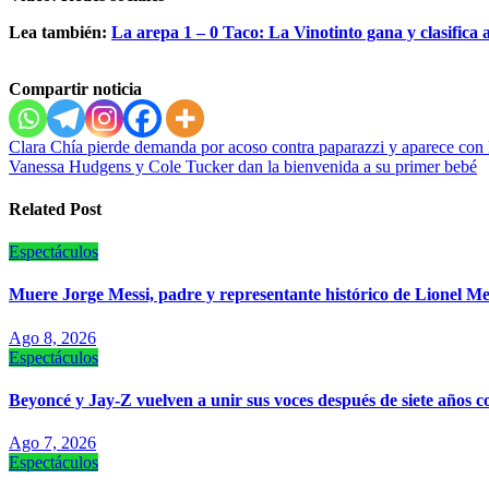
Lea también:
La arepa 1 – 0 Taco: La Vinotinto gana y clasifica 
Compartir noticia
Navegación
Clara Chía pierde demanda por acoso contra paparazzi y aparece con 
Vanessa Hudgens y Cole Tucker dan la bienvenida a su primer bebé
de
entradas
Related Post
Espectáculos
Muere Jorge Messi, padre y representante histórico de Lionel Me
Ago 8, 2026
Espectáculos
Beyoncé y Jay-Z vuelven a unir sus voces después de siete años 
Ago 7, 2026
Espectáculos