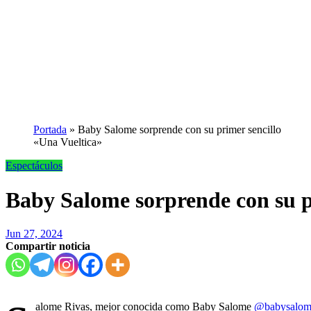
Portada
»
Baby Salome sorprende con su primer sencillo
«Una Vueltica»
Espectáculos
Baby Salome sorprende con su p
Jun 27, 2024
Compartir noticia
alome Rivas, mejor conocida como Baby Salome
@babysalom