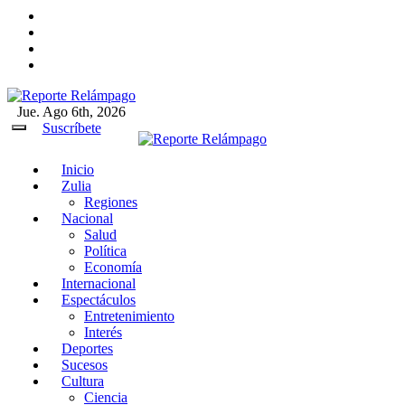
Ir
al
contenido
Jue. Ago 6th, 2026
Reporte Relámpago
Claridad y rigor en cada noticia
Suscríbete
Inicio
Reporte Relámpago
Claridad y rigor en cada
Zulia
noticia
Regiones
Nacional
Salud
Política
Economía
Internacional
Espectáculos
Entretenimiento
Interés
Deportes
Sucesos
Cultura
Ciencia