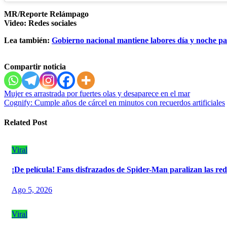
MR/Reporte Relámpago
Video: Redes sociales
Lea también:
Gobierno nacional mantiene labores día y noche pa
Compartir noticia
Navegación
Mujer es arrastrada por fuertes olas y desaparece en el mar
Cognify: Cumple años de cárcel en minutos con recuerdos artificiales
de
entradas
Related Post
Viral
¡De película! Fans disfrazados de Spider-Man paralizan las red
Ago 5, 2026
Viral