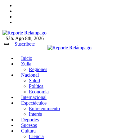
Ir
al
contenido
Sáb. Ago 8th, 2026
Reporte Relámpago
Claridad y rigor en cada noticia
Suscríbete
Inicio
Reporte Relámpago
Claridad y rigor en cada noticia
Zulia
Regiones
Nacional
Salud
Política
Economía
Internacional
Espectáculos
Entretenimiento
Interés
Deportes
Sucesos
Cultura
Ciencia