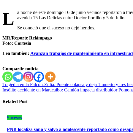
L
a noche de este domingo 16 de junio vecinos reportaron a travé
avenida 15 Las Delicias entre Doctor Portillo y 5 de Julio.
Se conoció que el suceso no dejó heridos.
MR/Reporte Relámpago
Foto: Cortesía
Lea también:
Avanzan trabajos de mantenimiento en infraestructu
Compartir noticia
Navegación
Tragedia en la Falcón-Zulia: Puente colapsa y deja 1 muerto y tres he
Insólito accidente en Maracaibo: Camión impacta distribuidor Pomon
de
entradas
Related Post
Sucesos
PNB localiza sano y salvo a adolescente reportado como desap