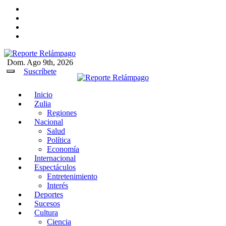
Ir
al
contenido
Dom. Ago 9th, 2026
Reporte Relámpago
Claridad y rigor en cada noticia
Suscríbete
Inicio
Reporte Relámpago
Claridad y rigor en cada
Zulia
noticia
Regiones
Nacional
Salud
Política
Economía
Internacional
Espectáculos
Entretenimiento
Interés
Deportes
Sucesos
Cultura
Ciencia