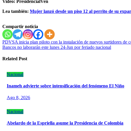
Video: PresidencialVen
Lea también:
Mujer lanzó desde un piso 12 al perrito de su expar
Compartir noticia
Navegación
PDVSA inicia plan piloto con la instalación de nuevos surtidores de c
Bancos no laborarán este lunes 24-Jun por feriado nacional
de
entradas
Related Post
Nacional
Inameh advierte sobre intensificación del fenómeno El Niño
Ago 8, 2026
Nacional
Abelardo de la Espriella asume la Presidencia de Colombia