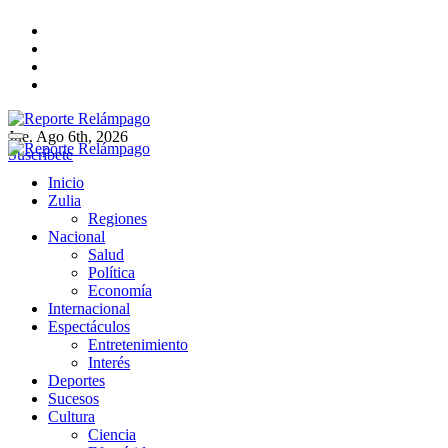
Ir
al
contenido
Jue. Ago 6th, 2026
Reporte Relámpago
Claridad y rigor en cada noticia
Suscríbete
Reporte Relámpago
Claridad y rigor en cada noticia
Inicio
Zulia
Regiones
Nacional
Salud
Política
Economía
Internacional
Espectáculos
Entretenimiento
Interés
Deportes
Sucesos
Cultura
Ciencia