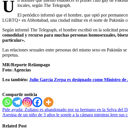
U
n hombre que intentó establecer el primer club gay de Pakistán
locales, según The Telegraph.
El periódico informó que el hombre, que optó por permanecer 
LGBTQ+ en Abbottabad, una ciudad militar en el norte de Pakistán co
Según informó The Telegraph, el hombre escribió en la solicitud pres
comodidad y recurso para muchas personas homosexuales, bisexua
particular».
Las relaciones sexuales entre personas del mismo sexo en Pakistán se
perpetua.
MR/Reporte Relámpago
Foto: Agencias
Lea también:
Julio García Zerpa es designado como Ministro de 
Compartir noticia
Navegación
Pide ayuda: Zuliano es abandonado por su hermano en la Selva del D
Asesina de un niño de 3 años le sonríe a la cámara mientras leen sus 
de
entradas
Related Post