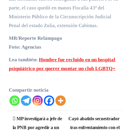
parte, el caso quedó en manos Fiscalía 43º del
Ministerio Público de la Circunscripción Judicial
Penal del estado Zulia, extensión Cabimas.
MR/Reporte Relámpago
Foto: Agencias
Lea también:
Hombre fue recluido en un hospital
psiquiátrico por querer montar un club LGBTQ+
Compartir noticia
Navegación
MP investigará a jefe de
Cayó abatido secuestrador
de
la PNB por agredir a un
tras enfrentamiento con el