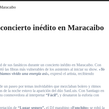
 Maracaibo
 concierto inédito en Maracaibo
dad de sus fanáticos durante un concierto inédito en Maracaibo. Con
ó las fibras más vulnerables de los asistentes al iniciar su show.
«Yo
bíamos vivido una energía así»,
expresó el artista, recibiendo
de un paseo por temas inolvidables que mezclaban bolero y ritmos
as de la noche estuvo la aparición del dúo SanLuis. Con Santiago en
era conmovedora al interpretar
“Fácil”,
y desataron la euforia con
pretación de
“Lugar seguro”,
el DJ marabino
«Fonchito»
se robó la