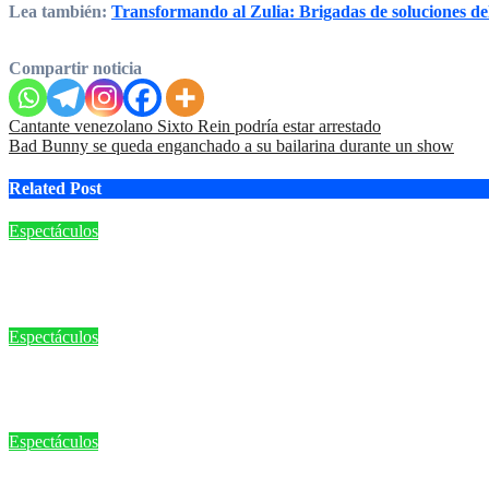
Lea también:
Transformando al Zulia: Brigadas de soluciones de
Compartir noticia
Navegación
Cantante venezolano Sixto Rein podría estar arrestado
Bad Bunny se queda enganchado a su bailarina durante un show
de
entradas
Related Post
Espectáculos
Shakira recrea su icónico meme de la oficina y desata la locura e
Ago 5, 2026
Espectáculos
Silvia Maestre deslumbró en el Miss Supranational con un traje 
Jul 31, 2026
Espectáculos
Karol G anuncia su nuevo álbum No me arrepiento de sentir tan