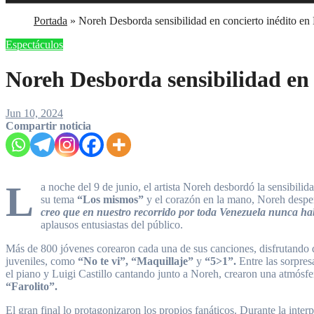
Portada
»
Noreh Desborda sensibilidad en concierto inédito en
Espectáculos
Noreh Desborda sensibilidad en
Jun 10, 2024
Compartir noticia
L
a noche del 9 de junio, el artista Noreh desbordó la sensibili
su tema
“Los mismos”
y el corazón en la mano, Noreh despert
creo que en nuestro recorrido por toda Venezuela nunca ha
aplausos entusiastas del público.
Más de 800 jóvenes corearon cada una de sus canciones, disfrutando 
juveniles, como
“No te vi”, “Maquillaje”
y
“5>1”.
Entre las sorpres
el piano y Luigi Castillo cantando junto a Noreh, crearon una atmósf
“Farolito”.
El gran final lo protagonizaron los propios fanáticos. Durante la inter