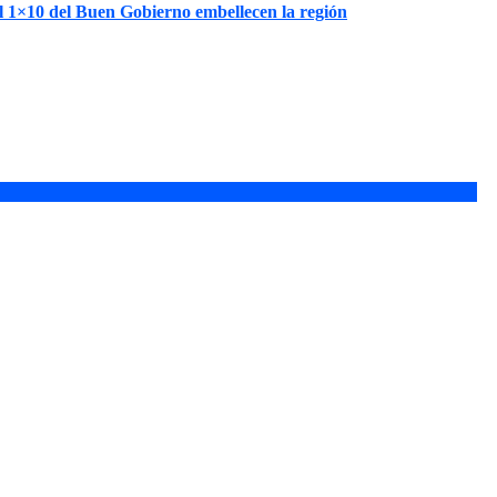
l 1×10 del Buen Gobierno embellecen la región
n redes
típico en honor a La Guaira
to