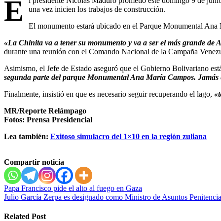
E
l presidente Nicolás Maduro prometió este domingo 9 de junio
una vez inicien los trabajos de construcción.
El monumento estará ubicado en el Parque Monumental Ana
«La Chinita va a tener su monumento y va a ser el más grande de A
durante una reunión con el Comando Nacional de la Campaña Venezu
Asimismo, el Jefe de Estado aseguró que el Gobierno Bolivariano est
segunda parte del parque Monumental Ana María Campos. Jamás en
Finalmente, insistió en que es necesario seguir recuperando el lago,
«
MR/Reporte Relámpago
Fotos: Prensa Presidencial
Lea también:
Exitoso simulacro del 1×10 en la región zuliana
Compartir noticia
Navegación
Papa Francisco pide el alto al fuego en Gaza
Julio García Zerpa es designado como Ministro de Asuntos Penitencia
de
entradas
Related Post