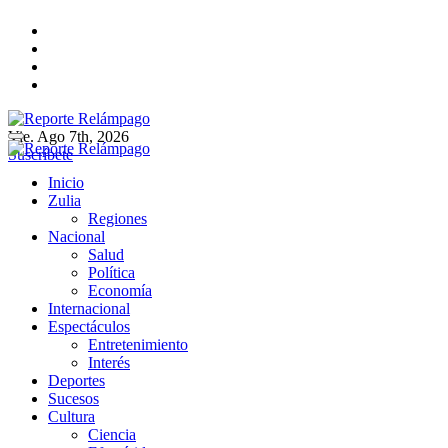
Ir
al
contenido
Vie. Ago 7th, 2026
Reporte Relámpago
Claridad y rigor en cada noticia
Suscríbete
Reporte Relámpago
Claridad y rigor en cada noticia
Inicio
Zulia
Regiones
Nacional
Salud
Política
Economía
Internacional
Espectáculos
Entretenimiento
Interés
Deportes
Sucesos
Cultura
Ciencia