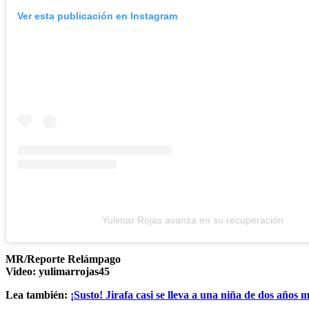
Ver esta publicación en Instagram
Yulimar Rojas avanza en su recuperación
MR/Reporte Relámpago
Video: yulimarrojas45
Lea también:
¡Susto! Jirafa casi se lleva a una niña de dos años 