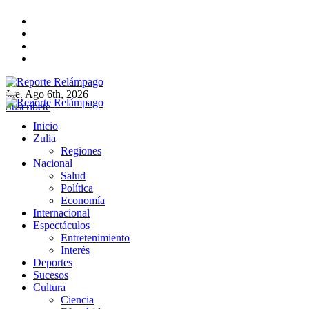
Ir
al
contenido
Jue. Ago 6th, 2026
Reporte Relámpago
Claridad y rigor en cada noticia
Suscríbete
Reporte Relámpago
Claridad y rigor en cada noticia
Inicio
Zulia
Regiones
Nacional
Salud
Política
Economía
Internacional
Espectáculos
Entretenimiento
Interés
Deportes
Sucesos
Cultura
Ciencia