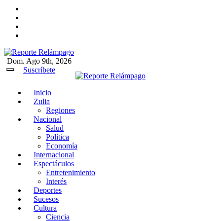
Ir
al
contenido
Dom. Ago 9th, 2026
Reporte Relámpago
Claridad y rigor en cada noticia
Suscríbete
Inicio
Reporte Relámpago
Claridad y rigor en cada
Zulia
noticia
Regiones
Nacional
Salud
Política
Economía
Internacional
Espectáculos
Entretenimiento
Interés
Deportes
Sucesos
Cultura
Ciencia