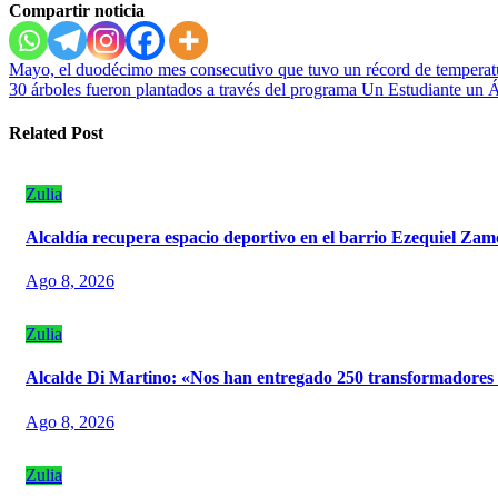
Compartir noticia
Navegación
Mayo, el duodécimo mes consecutivo que tuvo un récord de temperat
30 árboles fueron plantados a través del programa Un Estudiante un 
de
entradas
Related Post
Zulia
‎Alcaldía recupera espacio deportivo en el barrio Ezequiel Za
Ago 8, 2026
Zulia
Alcalde Di Martino: «Nos han entregado 250 transformadores e
Ago 8, 2026
Zulia