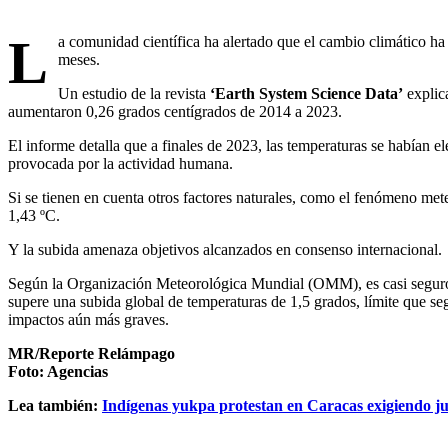
L
a comunidad científica ha alertado que el cambio climático ha
meses.
Un estudio de la revista
‘Earth System Science Data’
explica
aumentaron 0,26 grados centígrados de 2014 a 2023.
El informe detalla que a finales de 2023, las temperaturas se habían e
provocada por la actividad humana.
Si se tienen en cuenta otros factores naturales, como el fenómeno mete
1,43 ºC.
Y la subida amenaza objetivos alcanzados en consenso internacional.
Según la Organización Meteorológica Mundial (OMM), es casi seguro,
supere una subida global de temperaturas de 1,5 grados, límite que seg
impactos aún más graves.
MR/Reporte Relámpago
Foto: Agencias
Lea también:
Indígenas yukpa protestan en Caracas exigiendo ju