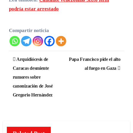
podría estar arrestado
Compartir noticia
Navegación
Arquidiócesis de
Papa Francisco pide el alto
de
Caracas desmiente
al fuego en Gaza
rumores sobre
entradas
canonización de José
Gregorio Hernández