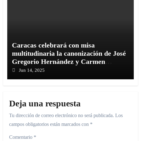
Caracas celebrará con misa
multitudinaria la canonización de José
Gregorio Hernández y Carmen
Rendiles
Jun 14, 2025
Deja una respuesta
Tu dirección de correo electrónico no será publicada.
Los
campos obligatorios están marcados con
*
Comentario
*