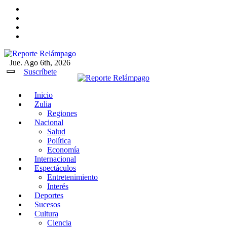
Ir
al
contenido
Jue. Ago 6th, 2026
Reporte Relámpago
Claridad y rigor en cada noticia
Suscríbete
Inicio
Reporte Relámpago
Claridad y rigor en cada
Zulia
noticia
Regiones
Nacional
Salud
Política
Economía
Internacional
Espectáculos
Entretenimiento
Interés
Deportes
Sucesos
Cultura
Ciencia