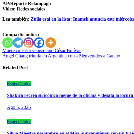
AP/Reporte Relámpago
Video: Redes sociales
Lea también:
Zulia está en la lista: Inameh anuncia este miércole
Compartir noticia
Navegación
Muere cineasta venezolano César Bolívar
Ángel Chang triunfa en Argentina con «Bienvenidos a Ganar»
de
entradas
Related Post
Espectáculos
Shakira recrea su icónico meme de la oficina y desata la locura
Ago 5, 2026
Espectáculos
Silvia Maestre deslumbró en el Miss Supranational con un traj