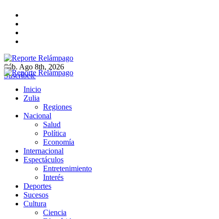
Ir
al
contenido
Sáb. Ago 8th, 2026
Reporte Relámpago
Claridad y rigor en cada noticia
Suscríbete
Reporte Relámpago
Claridad y rigor en cada noticia
Inicio
Zulia
Regiones
Nacional
Salud
Política
Economía
Internacional
Espectáculos
Entretenimiento
Interés
Deportes
Sucesos
Cultura
Ciencia