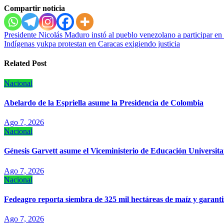
Compartir noticia
Navegación
Presidente Nicolás Maduro instó al pueblo venezolano a participar en 
Indígenas yukpa protestan en Caracas exigiendo justicia
de
entradas
Related Post
Nacional
Abelardo de la Espriella asume la Presidencia de Colombia
Ago 7, 2026
Nacional
Génesis Garvett asume el Viceministerio de Educación Universitar
Ago 7, 2026
Nacional
Fedeagro reporta siembra de 325 mil hectáreas de maíz y garanti
Ago 7, 2026