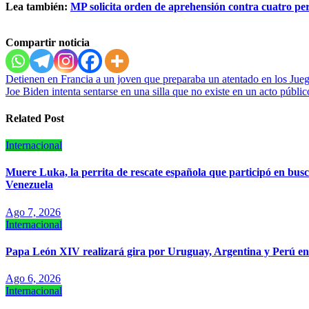
Lea también:
MP solicita orden de aprehensión contra cuatro pe
Compartir noticia
Navegación
Detienen en Francia a un joven que preparaba un atentado en los Jue
Joe Biden intenta sentarse en una silla que no existe en un acto públic
de
entradas
Related Post
Internacional
Muere Luka, la perrita de rescate española que participó en busc
Venezuela
Ago 7, 2026
Internacional
Papa León XIV realizará gira por Uruguay, Argentina y Perú e
Ago 6, 2026
Internacional