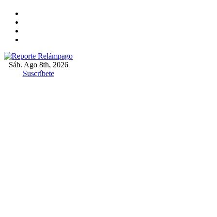
Ir
al
contenido
Sáb. Ago 8th, 2026
Reporte Relámpago
Claridad y rigor en cada noticia
Suscríbete