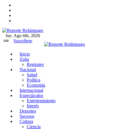
Ir
al
contenido
Jue. Ago 6th, 2026
Reporte Relámpago
Claridad y rigor en cada noticia
Suscríbete
Inicio
Reporte Relámpago
Claridad y rigor en cada
Zulia
noticia
Regiones
Nacional
Salud
Política
Economía
Internacional
Espectáculos
Entretenimiento
Interés
Deportes
Sucesos
Cultura
Ciencia