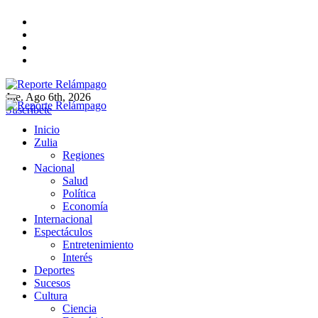
Ir
al
contenido
Jue. Ago 6th, 2026
Reporte Relámpago
Claridad y rigor en cada noticia
Suscríbete
Reporte Relámpago
Claridad y rigor en cada noticia
Inicio
Zulia
Regiones
Nacional
Salud
Política
Economía
Internacional
Espectáculos
Entretenimiento
Interés
Deportes
Sucesos
Cultura
Ciencia