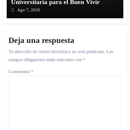
Universitaria para el Buen Vivir
Estudiantil
Ago 7, 2026
Deja una respuesta
Tu dirección de correo electrónico no será publicada.
Los
campos obligatorios están marcados con
*
Comentario
*