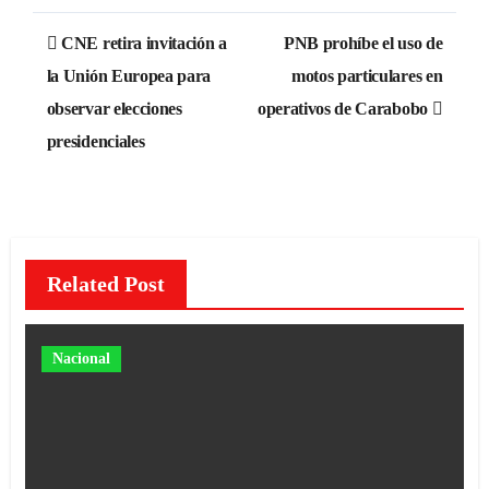
Navegación
CNE retira invitación a
PNB prohíbe el uso de
de
la Unión Europea para
motos particulares en
observar elecciones
operativos de Carabobo
entradas
presidenciales
Related Post
Nacional