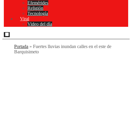
Efemérides
Religión
Tecnología
Viral
Video del día
Portada
»
Fuertes lluvias inundan calles en el este de
Barquisimeto