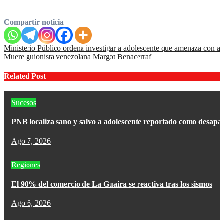
Compartir noticia
Navegación
Ministerio Público ordena investigar a adolescente que amenaza con a
Muere guionista venezolana Margot Benacerraf
de
entradas
Related Post
Sucesos
PNB localiza sano y salvo a adolescente reportado como desap
Ago 7, 2026
Regiones
El 90% del comercio de La Guaira se reactiva tras los sismos
Ago 6, 2026