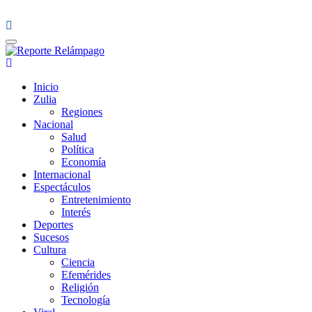
Reporte Relámpago
Claridad y rigor en cada noticia
Inicio
Zulia
Regiones
Nacional
Salud
Política
Economía
Internacional
Espectáculos
Entretenimiento
Interés
Deportes
Sucesos
Cultura
Ciencia
Efemérides
Religión
Tecnología