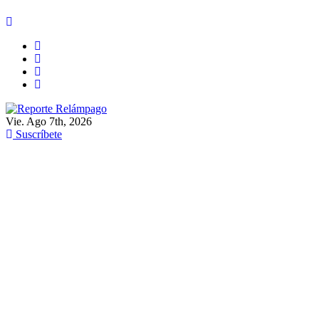
Ir
al
contenido
Vie. Ago 7th, 2026
Reporte Relámpago
Claridad y rigor en cada noticia
Suscríbete