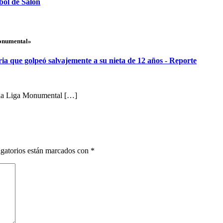
bol de Salón
Monumental»
ria que golpeó salvajemente a su nieta de 12 años - Reporte
 la Liga Monumental […]
gatorios están marcados con
*