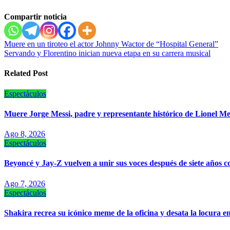
Compartir noticia
Navegación
Muere en un tiroteo el actor Johnny Wactor de “Hospital General”
Servando y Florentino inician nueva etapa en su carrera musical
de
entradas
Related Post
Espectáculos
Muere Jorge Messi, padre y representante histórico de Lionel Me
Ago 8, 2026
Espectáculos
Beyoncé y Jay-Z vuelven a unir sus voces después de siete años 
Ago 7, 2026
Espectáculos
Shakira recrea su icónico meme de la oficina y desata la locura e