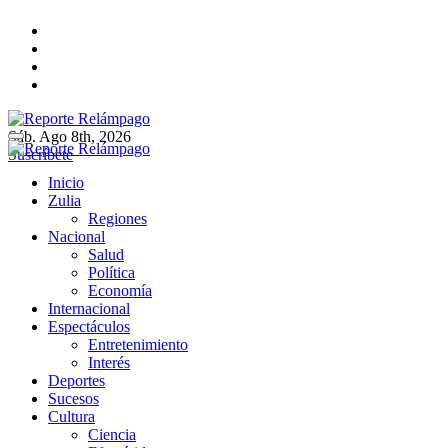
Ir
al
contenido
Sáb. Ago 8th, 2026
Reporte Relámpago
Claridad y rigor en cada noticia
Suscríbete
Reporte Relámpago
Claridad y rigor en cada noticia
Inicio
Zulia
Regiones
Nacional
Salud
Política
Economía
Internacional
Espectáculos
Entretenimiento
Interés
Deportes
Sucesos
Cultura
Ciencia