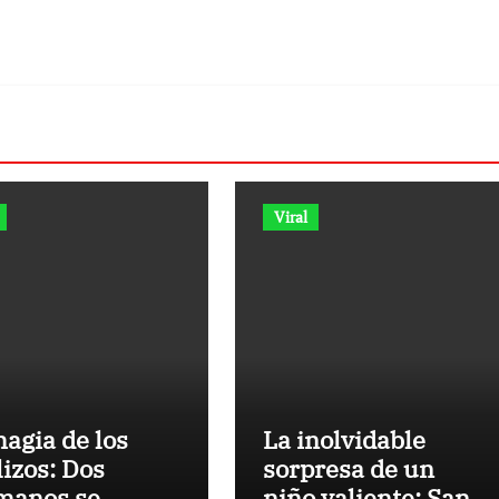
Viral
agia de los
La inolvidable
izos: Dos
sorpresa de un
manos se
niño valiente: Santi