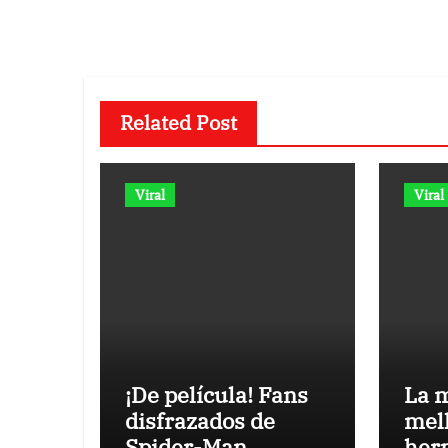
entradas
Related Post
Viral
Viral
¡De película! Fans
La m
disfrazados de
mell
Spider-Man
her