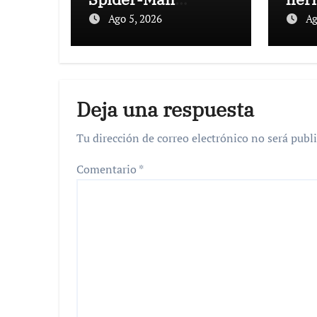
paralizan las redes
vuel
Ago 5, 2026
Ag
sociales con
al m
coreografía de
mis
Michael Jackson
sep
par
Deja una respuesta
Tu dirección de correo electrónico no será publi
Comentario
*