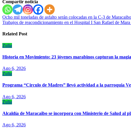
Compartir noticia
Navegación
Ocho mil toneladas de asfalto serán colocadas en la C-3 de Maracaib
Trabajos de reacondicionamiento en el Hospital I San Rafael de Mara 
de
entradas
Related Post
Zulia
Historia en Movimiento: 23 jóvenes marabinos capturan la magia
Ago 6, 2026
Zulia
Programa “Circulo de Madres” llevó actividad a la parroquia V
Ago 6, 2026
Zulia
Alcaldía de Maracaibo se incorpora con Ministerio de Salud al p
Ago 6, 2026