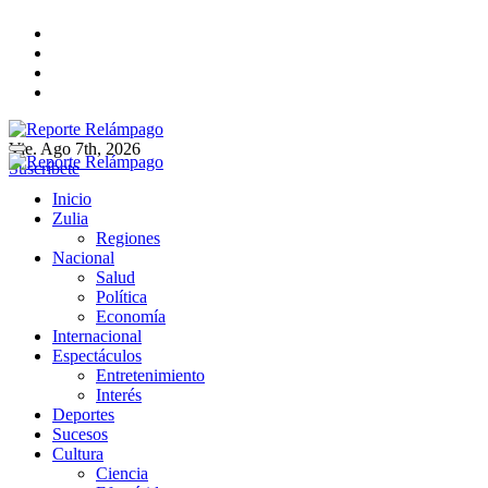
Ir
al
contenido
Vie. Ago 7th, 2026
Reporte Relámpago
Claridad y rigor en cada noticia
Suscríbete
Reporte Relámpago
Claridad y rigor en cada noticia
Inicio
Zulia
Regiones
Nacional
Salud
Política
Economía
Internacional
Espectáculos
Entretenimiento
Interés
Deportes
Sucesos
Cultura
Ciencia