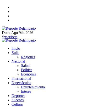
Ir
al
contenido
Dom. Ago 9th, 2026
Reporte Relámpago
Claridad y rigor en cada noticia
Suscríbete
Reporte Relámpago
Claridad y rigor en cada noticia
Inicio
Zulia
Regiones
Nacional
Salud
Política
Economía
Internacional
Espectáculos
Entretenimiento
Interés
Deportes
Sucesos
Cultura