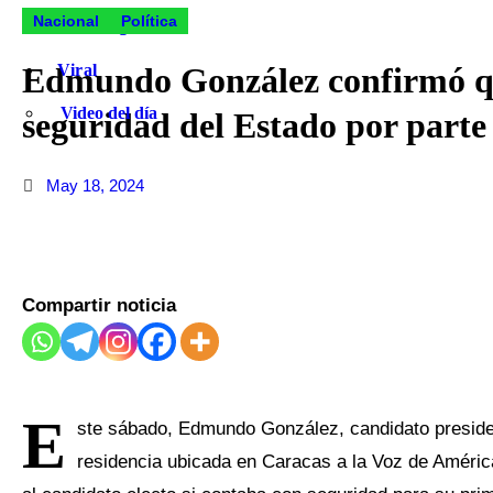
Nacional
Política
Tecnología
Edmundo González confirmó qu
Viral
Video del día
seguridad del Estado por parte
May 18, 2024
Compartir noticia
E
ste sábado, Edmundo González, candidato presidenc
residencia ubicada en Caracas a la Voz de Améric