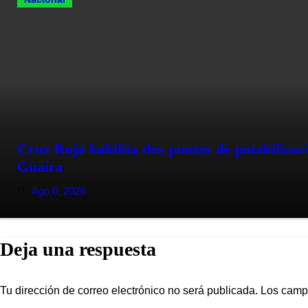
Cruz Roja habilita dos puntos de potabilizac
Guaira
Ago 6, 2026
Deja una respuesta
Tu dirección de correo electrónico no será publicada.
Los camp