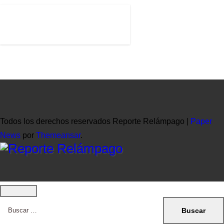
Todos los derechos reservados Reporte Relámpago
|
Paper
News
por
Themeansar
.
Buscar: