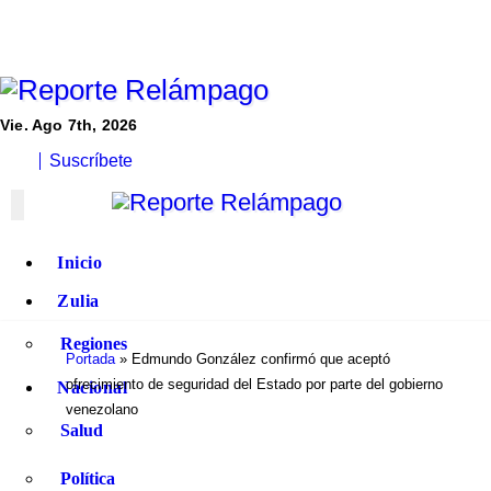
Ir
al
contenido
Vie. Ago 7th, 2026
Claridad y rigor en cada noticia
Reporte Relámpago
Suscríbete
Claridad y rigor en cada noticia
Reporte Relámpago
Inicio
Zulia
Regiones
Portada
»
Edmundo González confirmó que aceptó
ofrecimiento de seguridad del Estado por parte del gobierno
Nacional
venezolano
Salud
Política