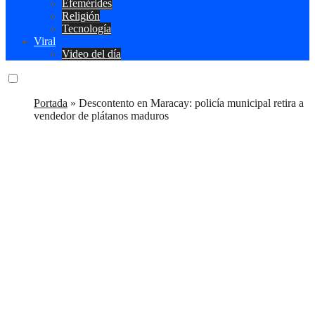
Efemérides
Religión
Tecnología
Viral
Video del día
Portada
»
Descontento en Maracay: policía municipal retira a
vendedor de plátanos maduros