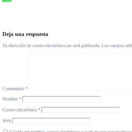
La inolvidable sorpresa de un niño valiente: Santi celebró el fin 
Ago 4, 2026
Deja una respuesta
Tu dirección de correo electrónico no será publicada.
Los campos obli
Comentario
*
Nombre
*
Correo electrónico
*
Web
Guarda mi nombre, correo electrónico y web en este navegador p