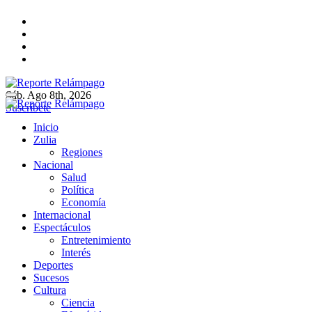
Ir
al
contenido
Sáb. Ago 8th, 2026
Reporte Relámpago
Claridad y rigor en cada noticia
Suscríbete
Reporte Relámpago
Claridad y rigor en cada noticia
Inicio
Zulia
Regiones
Nacional
Salud
Política
Economía
Internacional
Espectáculos
Entretenimiento
Interés
Deportes
Sucesos
Cultura
Ciencia