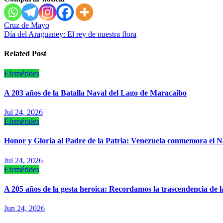
Navegación
Cruz de Mayo
Día del Araguaney: El rey de nuestra flora
de
entradas
Related Post
Efemérides
A 203 años de la Batalla Naval del Lago de Maracaibo
Jul 24, 2026
Efemérides
Honor y Gloria al Padre de la Patria: Venezuela conmemora el Na
Jul 24, 2026
Efemérides
A 205 años de la gesta heroica: Recordamos la trascendencia de 
Jun 24, 2026