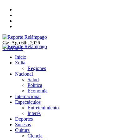
Ir
al
contenido
Jue. Ago 6th, 2026
Reporte Relámpago
Claridad y rigor en cada noticia
Suscríbete
Reporte Relámpago
Claridad y rigor en cada noticia
Inicio
Zulia
Regiones
Nacional
Salud
Política
Economía
Internacional
Espectáculos
Entretenimiento
Interés
Deportes
Sucesos
Cultura
Ciencia