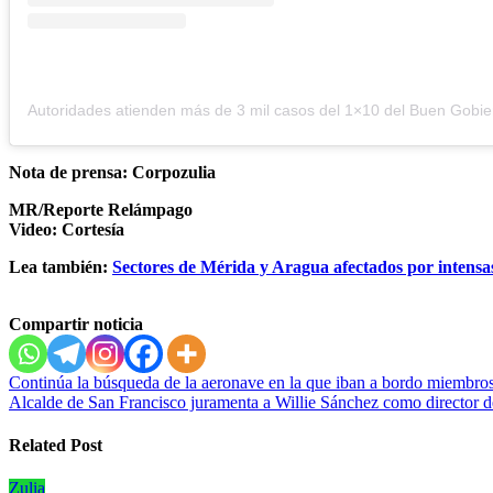
Nota de prensa: Corpozulia
MR/Reporte Relámpago
Video: Cortesía
Lea también:
Sectores de Mérida y Aragua afectados por intensas
Compartir noticia
Navegación
Continúa la búsqueda de la aeronave en la que iban a bordo miembros 
Alcalde de San Francisco juramenta a Willie Sánchez como director d
de
entradas
Related Post
Zulia