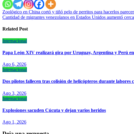
Navegación
Zoológico en China cortó y tiñó pelo de perritos para hacerlos parece
Cantidad de migrantes venezolanos en Estados Unidos aumentó cerc
de
entradas
Related Post
Internacional
Papa León XIV realizará gira por Uruguay, Argentina y Perú e
Ago 6, 2026
Internacional
Dos pilotos fallecen tras colisión de helicópteros durante labores 
Ago 3, 2026
Internacional
Explosiones sacuden Cúcuta y dejan varios heridos
Ago 1, 2026
Deja una respuesta