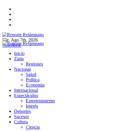
Ir
al
contenido
Vie. Ago 7th, 2026
Reporte Relámpago
Claridad y rigor en cada noticia
Suscríbete
Reporte Relámpago
Claridad y rigor en cada noticia
Inicio
Zulia
Regiones
Nacional
Salud
Política
Economía
Internacional
Espectáculos
Entretenimiento
Interés
Deportes
Sucesos
Cultura
Ciencia