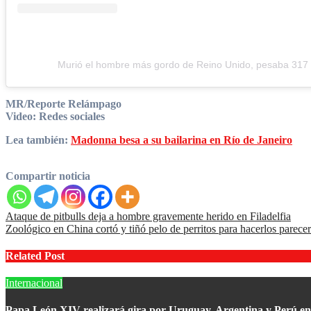
Murió el hombre más gordo de Reino Unido, pesaba 317 
MR/Reporte Relámpago
Video: Redes sociales
Lea también:
Madonna besa a su bailarina en Río de Janeiro
Compartir noticia
Navegación
Ataque de pitbulls deja a hombre gravemente herido en Filadelfia
Zoológico en China cortó y tiñó pelo de perritos para hacerlos parece
de
entradas
Related Post
Internacional
Papa León XIV realizará gira por Uruguay, Argentina y Perú e