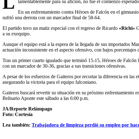
L
lamentablemente para su afición, no fue el comienzo esperado
En un enfrentamiento contra Héroes de Falcón en el gimnasio
sufrió una derrota con un marcador final de 58-64.
El partido tuvo un matiz especial con el regreso de Ricardo
«Richi»
Go
a su exequipo.
Aunque el equipo está a la espera de la llegada de sus importados 
actuación inconsistente en el aspecto ofensivo, con bajos porcentajes d
Tras un primer cuarto igualado que terminó 15-15, Héroes de Falcón lo
con un marcador de 30-36, gracias a sus transiciones ofensivas.
A pesar de los esfuerzos de Gaiteros por recortar la diferencia en las e
asegurando la victoria para el equipo falconiano.
Gaiteros buscará revertir su situación en su próximo enfrentamiento e
Belisario Aponte este sábado a las 6:00 p.m.
JA/Reporte Relámpago
Foto: Cortesía
Lea también:
Trabajadora de limpieza perdió su empleo por hac