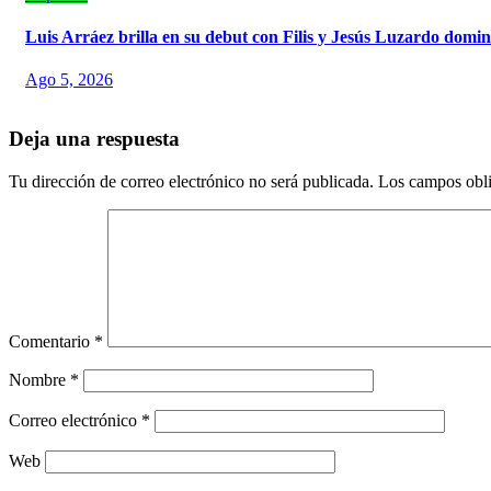
Luis Arráez brilla en su debut con Filis y Jesús Luzardo domin
Ago 5, 2026
Deja una respuesta
Tu dirección de correo electrónico no será publicada.
Los campos obli
Comentario
*
Nombre
*
Correo electrónico
*
Web