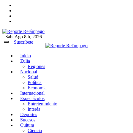
Ir
al
contenido
Sáb. Ago 8th, 2026
Reporte Relámpago
Claridad y rigor en cada noticia
Suscríbete
Inicio
Reporte Relámpago
Claridad y rigor en cada
Zulia
noticia
Regiones
Nacional
Salud
Política
Economía
Internacional
Espectáculos
Entretenimiento
Interés
Deportes
Sucesos
Cultura
Ciencia