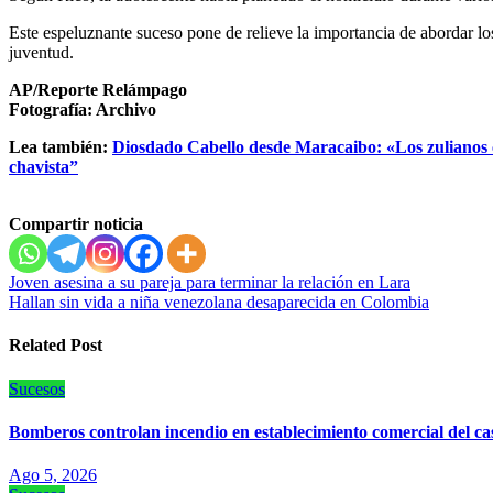
Este espeluznante suceso pone de relieve la importancia de abordar los c
juventud.
AP/Reporte Relámpago
Fotografía: Archivo
Lea también:
Diosdado Cabello desde Maracaibo: «Los zulianos c
chavista”
Compartir noticia
Navegación
Joven asesina a su pareja para terminar la relación en Lara
Hallan sin vida a niña venezolana desaparecida en Colombia
de
entradas
Related Post
Sucesos
Bomberos controlan incendio en establecimiento comercial del c
Ago 5, 2026