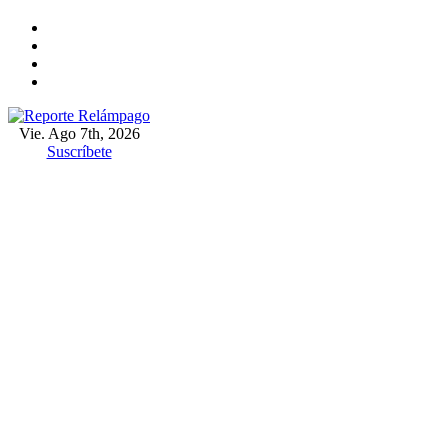
Ir
al
contenido
Vie. Ago 7th, 2026
Reporte Relámpago
Claridad y rigor en cada noticia
Suscríbete