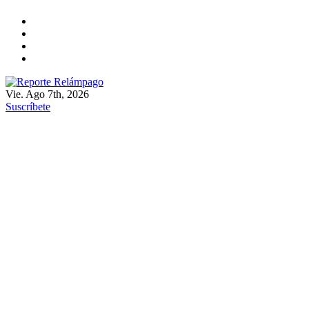
Ir
al
contenido
Vie. Ago 7th, 2026
Reporte Relámpago
Claridad y rigor en cada noticia
Suscríbete