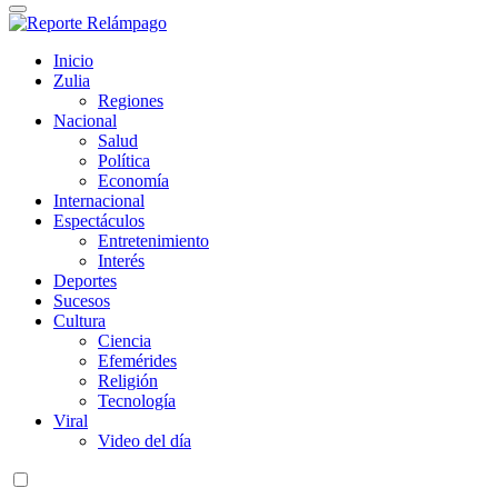
Reporte Relámpago
Claridad y rigor en cada noticia
Inicio
Zulia
Regiones
Nacional
Salud
Política
Economía
Internacional
Espectáculos
Entretenimiento
Interés
Deportes
Sucesos
Cultura
Ciencia
Efemérides
Religión
Tecnología
Viral
Video del día