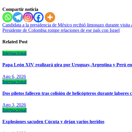
Compartir noticia
Navegación
Candidata a la presidencia de México recibió limonazo durante visit
Presidente de Colombia rompe relaciones de ese país con Israel
de
entradas
Related Post
Internacional
Papa León XIV realizará gira por Uruguay, Argentina y Perú e
Ago 6, 2026
Internacional
Dos pilotos fallecen tras colisión de helicópteros durante labores 
Ago 3, 2026
Internacional
Explosiones sacuden Cúcuta y dejan varios heridos