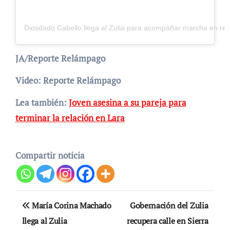
Diosdado Cabello llega al Zulia para acompañar marcha en res
JA/Reporte Relámpago
Video: Reporte Relámpago
Lea también:
Joven asesina a su pareja para
terminar la relación en Lara
Compartir noticia
Navegación
María Corina Machado
Gobernación del Zulia
de
llega al Zulia
recupera calle en Sierra