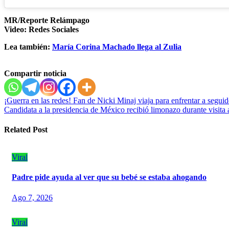
MR/Reporte Relámpago
Video: Redes Sociales
Lea también:
María Corina Machado llega al Zulia
Compartir noticia
Navegación
¡Guerra en las redes! Fan de Nicki Minaj viaja para enfrentar a segui
Candidata a la presidencia de México recibió limonazo durante visit
de
entradas
Related Post
Viral
Padre pide ayuda al ver que su bebé se estaba ahogando
Ago 7, 2026
Viral