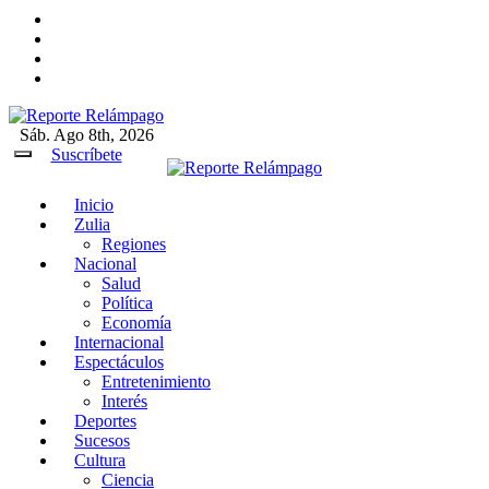
Ir
al
contenido
Sáb. Ago 8th, 2026
Reporte Relámpago
Claridad y rigor en cada noticia
Suscríbete
Inicio
Reporte Relámpago
Claridad y rigor en cada noticia
Zulia
Regiones
Nacional
Salud
Política
Economía
Internacional
Espectáculos
Entretenimiento
Interés
Deportes
Sucesos
Cultura
Ciencia