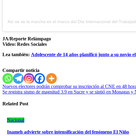
JA/Reporte Relámpago
Video: Redes Sociales
Lea también:
Adolescente de 14 años planificó junto a su novio e
Compartir noticia
Navegación
Nuevos electores podrán comprobar su inscripción al CNE en 48 hor
Se registra sismo de magnitud 3.9 en Sucre y se sintió en Monagas y
de
entradas
Related Post
Nacional
Inameh advierte sobre intensificación del fenómeno El Niño