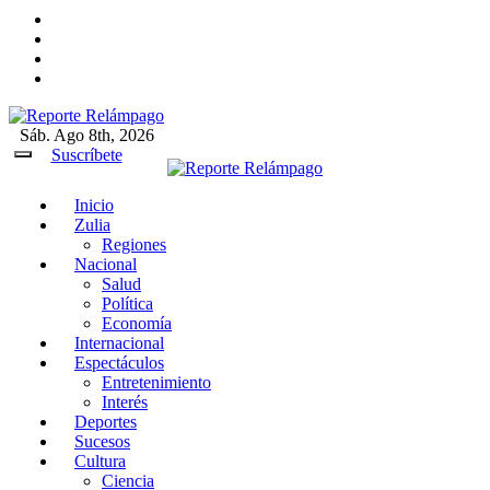
Ir
al
contenido
Sáb. Ago 8th, 2026
Reporte Relámpago
Claridad y rigor en cada noticia
Suscríbete
Inicio
Reporte Relámpago
Claridad y rigor en cada
Zulia
noticia
Regiones
Nacional
Salud
Política
Economía
Internacional
Espectáculos
Entretenimiento
Interés
Deportes
Sucesos
Cultura
Ciencia