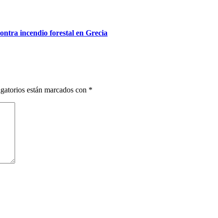
contra incendio forestal en Grecia
gatorios están marcados con
*