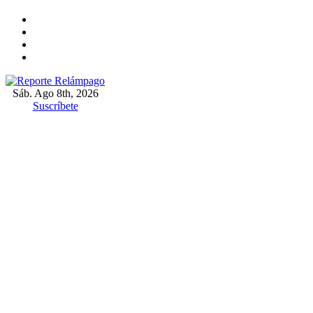
Ir
al
contenido
Sáb. Ago 8th, 2026
Reporte Relámpago
Claridad y rigor en cada noticia
Suscríbete