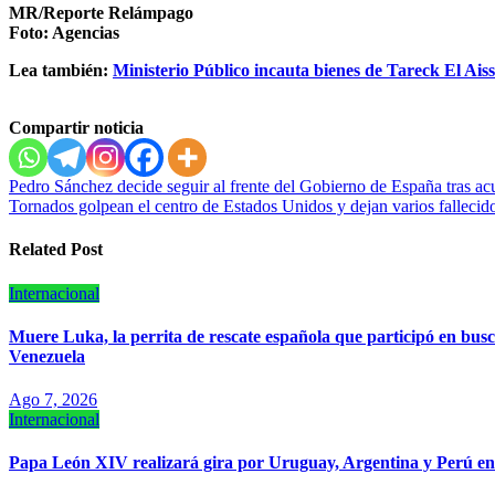
MR/Reporte Relámpago
Foto: Agencias
Lea también:
Ministerio Público incauta bienes de Tareck El Ais
Compartir noticia
Navegación
Pedro Sánchez decide seguir al frente del Gobierno de España tras ac
Tornados golpean el centro de Estados Unidos y dejan varios fallecid
de
entradas
Related Post
Internacional
Muere Luka, la perrita de rescate española que participó en busc
Venezuela
Ago 7, 2026
Internacional
Papa León XIV realizará gira por Uruguay, Argentina y Perú e