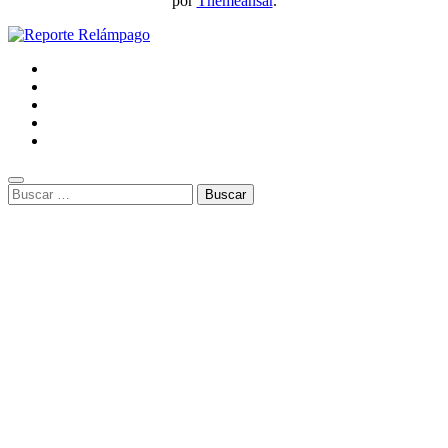
por
Themeansar
.
Buscar: