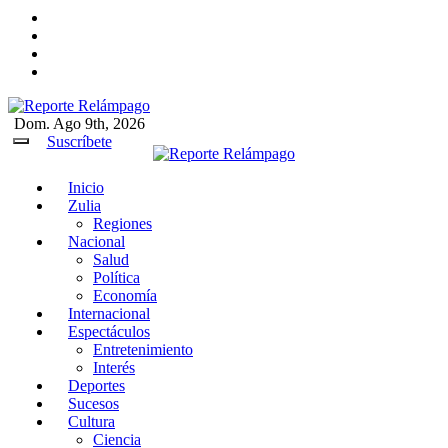
Ir
al
contenido
Dom. Ago 9th, 2026
Reporte Relámpago
Claridad y rigor en cada noticia
Suscríbete
Inicio
Reporte Relámpago
Claridad y rigor en cada
Zulia
noticia
Regiones
Nacional
Salud
Política
Economía
Internacional
Espectáculos
Entretenimiento
Interés
Deportes
Sucesos
Cultura
Ciencia