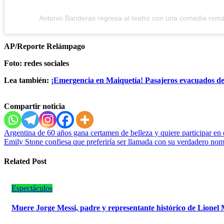
Antonio Banderas regresa al teatro con una comedia romá
AP/Reporte Relámpago
Foto: redes sociales
Lea también:
¡Emergencia en Maiquetía! Pasajeros evacuados de
Compartir noticia
Navegación
Argentina de 60 años gana certamen de belleza y quiere participar en
Emily Stone confiesa que preferiría ser llamada con su verdadero no
de
entradas
Related Post
Espectáculos
Muere Jorge Messi, padre y representante histórico de Lionel 