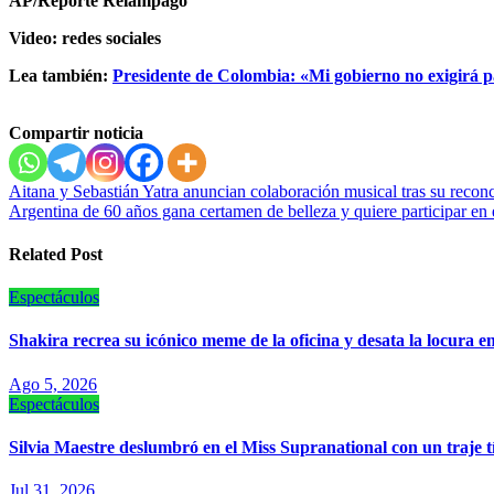
AP/Reporte Relámpago
Video: redes sociales
Lea también:
Presidente de Colombia: «Mi gobierno no exigirá p
Compartir noticia
Navegación
Aitana y Sebastián Yatra anuncian colaboración musical tras su reconc
Argentina de 60 años gana certamen de belleza y quiere participar en
de
entradas
Related Post
Espectáculos
Shakira recrea su icónico meme de la oficina y desata la locura e
Ago 5, 2026
Espectáculos
Silvia Maestre deslumbró en el Miss Supranational con un traje 
Jul 31, 2026