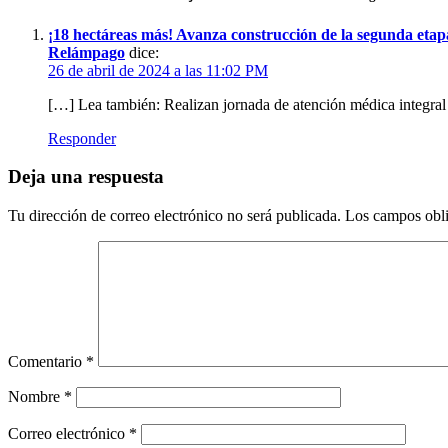
¡18 hectáreas más! Avanza construcción de la segunda e
Relámpago
dice:
26 de abril de 2024 a las 11:02 PM
[…] Lea también: Realizan jornada de atención médica integr
Responder
Deja una respuesta
Tu dirección de correo electrónico no será publicada.
Los campos obli
Comentario
*
Nombre
*
Correo electrónico
*