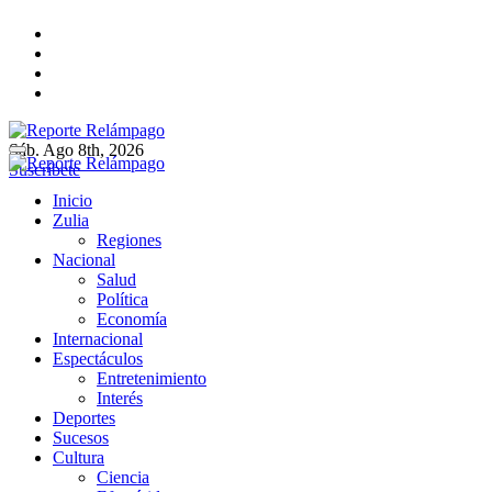
Ir
al
contenido
Sáb. Ago 8th, 2026
Reporte Relámpago
Claridad y rigor en cada noticia
Suscríbete
Reporte Relámpago
Claridad y rigor en cada noticia
Inicio
Zulia
Regiones
Nacional
Salud
Política
Economía
Internacional
Espectáculos
Entretenimiento
Interés
Deportes
Sucesos
Cultura
Ciencia