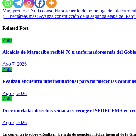
Navegación
Muy pronto el Zulia consolidará acuerdo de homologación de currícul
¡18 hectáreas más! Avanza construcción de la segunda etapa del P
de
entradas
Related Post
Zulia
Alcaldía de Maracaibo recibió 70 transformadores más del Gobie
Ago 7, 2026
Zulia
Realizan encuentro interinstitucional para fortalecer las comun
Ago 7, 2026
Zulia
Doce toneladas desechos semanales recoge el SEDECEMA en cem
Ago 7, 2026
Un comentario sobre «Realizan jornada de atención médica integral de la Gr