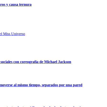
oros y causa ternura
 el Miss Universo
 sociales con coreografía de Michael Jackson
l moverse al mismo tiempo, separados por una pared