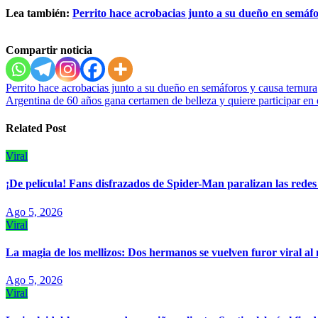
Lea también:
Perrito hace acrobacias junto a su dueño en semáf
Compartir noticia
Navegación
Perrito hace acrobacias junto a su dueño en semáforos y causa ternura
Argentina de 60 años gana certamen de belleza y quiere participar en
de
entradas
Related Post
Viral
¡De película! Fans disfrazados de Spider-Man paralizan las redes
Ago 5, 2026
Viral
La magia de los mellizos: Dos hermanos se vuelven furor viral a
Ago 5, 2026
Viral