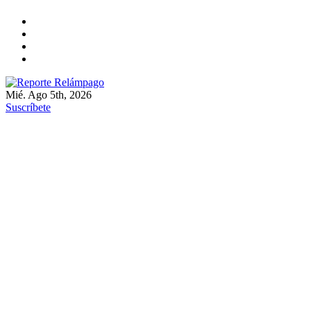
Ir
al
contenido
Mié. Ago 5th, 2026
Reporte Relámpago
Claridad y rigor en cada noticia
Suscríbete