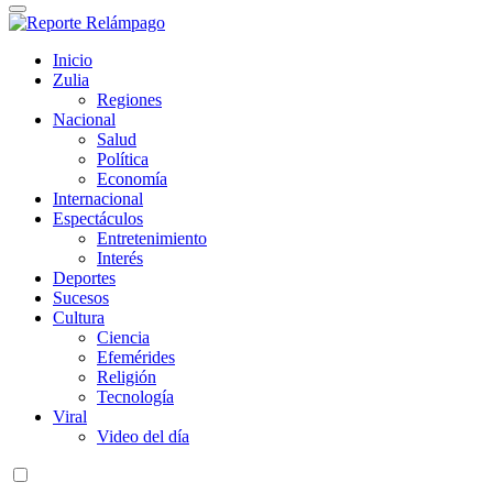
Reporte Relámpago
Claridad y rigor en cada noticia
Inicio
Zulia
Regiones
Nacional
Salud
Política
Economía
Internacional
Espectáculos
Entretenimiento
Interés
Deportes
Sucesos
Cultura
Ciencia
Efemérides
Religión
Tecnología
Viral
Video del día