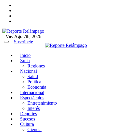
Ir
al
contenido
Vie. Ago 7th, 2026
Reporte Relámpago
Claridad y rigor en cada noticia
Suscríbete
Inicio
Reporte Relámpago
Claridad y rigor en cada
Zulia
noticia
Regiones
Nacional
Salud
Política
Economía
Internacional
Espectáculos
Entretenimiento
Interés
Deportes
Sucesos
Cultura
Ciencia