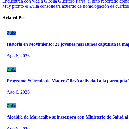
Navegación
Encuentran con vida a Giosua Guerrero Parra, el niño reportado com
Muy pronto el Zulia consolidará acuerdo de homologación de currícul
de
entradas
Related Post
Zulia
Historia en Movimiento: 23 jóvenes marabinos capturan la mag
Ago 6, 2026
Zulia
Programa “Circulo de Madres” llevó actividad a la parroquia
Ago 6, 2026
Zulia
Alcaldía de Maracaibo se incorpora con Ministerio de Salud al
Ago 6, 2026