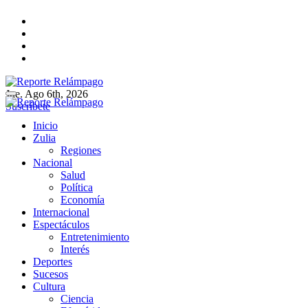
Ir
al
contenido
Jue. Ago 6th, 2026
Reporte Relámpago
Claridad y rigor en cada noticia
Suscríbete
Reporte Relámpago
Claridad y rigor en cada noticia
Inicio
Zulia
Regiones
Nacional
Salud
Política
Economía
Internacional
Espectáculos
Entretenimiento
Interés
Deportes
Sucesos
Cultura
Ciencia