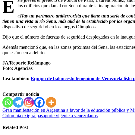
E
ste jueves el prefecto de Policía de París, Laurent Nuñez, anun
los edificios que dan al río Sena durante la inauguración de l
«Hay un perímetro antiterrorista que tiene una serie de cont
tienen una vista al río Sena, más allá de lo establecido por los orga
dispositivo de seguridad en los Juegos Olímpicos.
Dijo que el número de fuerzas de seguridad desplegadas en la inaugur
Además mencionó que, en las zonas próximas del Sena, las estaciones 
que están cerca del río.
JA/Reporte Relámpago
Foto: Agencias
Lea también:
Equipo de baloncesto femenino de Venezuela listo 
Compartir noticia
Navegación
Gran manifestación en Argentina a favor de la educación pública y Mil
Colombia exigirá pasaporte vigente a venezolanos
de
entradas
Related Post