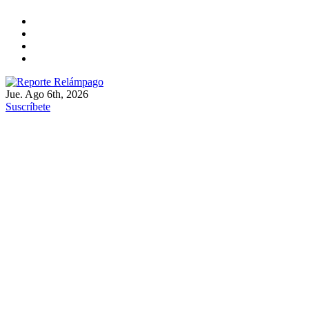
Ir
al
contenido
Jue. Ago 6th, 2026
Reporte Relámpago
Claridad y rigor en cada noticia
Suscríbete