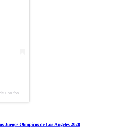
Oyeron su llanto: Así fue el rescate de un bebé que estaba dentro de una fosa séptica en El Salvador
 los Juegos Olímpicos de Los Ángeles 2028