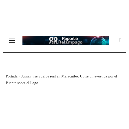
Ir
al
contenido
Portada
»
Jumanji se vuelve real en Maracaibo: Corre un avestruz por el
Puente sobre el Lago