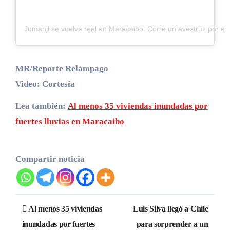
Jumanji se vuelve real en Maracaibo: Corre un avestruz por el
MR/Reporte Relámpago
Video: Cortesía
Lea también:
Al menos 35 viviendas inundadas por
fuertes lluvias en Maracaibo
Compartir noticia
Navegación
Al menos 35 viviendas
Luis Silva llegó a Chile
de
inundadas por fuertes
para sorprender a un