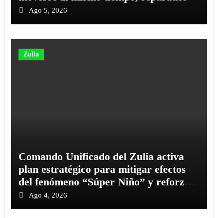
por una pared
Ago 5, 2026
Zulia
Comando Unificado del Zulia activa
plan estratégico para mitigar efectos
del fenómeno “Súper Niño” y reforzar
la seguridad regional
Ago 4, 2026