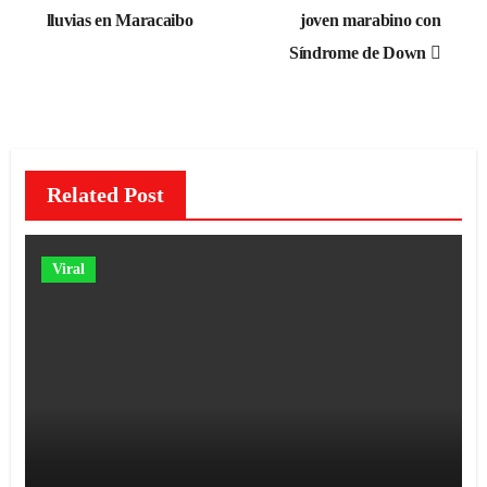
lluvias en Maracaibo
joven marabino con
entradas
Síndrome de Down
Related Post
Viral