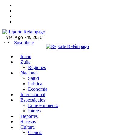
Ir
al
contenido
Vie. Ago 7th, 2026
Reporte Relámpago
Claridad y rigor en cada noticia
Suscríbete
Inicio
Reporte Relámpago
Claridad y rigor en cada
Zulia
noticia
Regiones
Nacional
Salud
Política
Economía
Internacional
Espectáculos
Entretenimiento
Interés
Deportes
Sucesos
Cultura
Ciencia