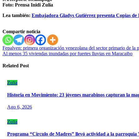
Foto: Prensa Inidi Zulia
Lea también:
Embajadora Gladys Gutiérrez presenta Copias de Es
Compartir noticia
Navegación
Fepalven: primera organización venezolana del sector primario de la 
Al menos 35 viviendas inundadas por fuertes lluvias en Maracaibo
de
entradas
Related Post
Zulia
Historia en Movimiento: 23 jóvenes marabinos capturan la mag
Ago 6, 2026
Zulia
Programa “Circulo de Madres” llevó actividad a la parroquia