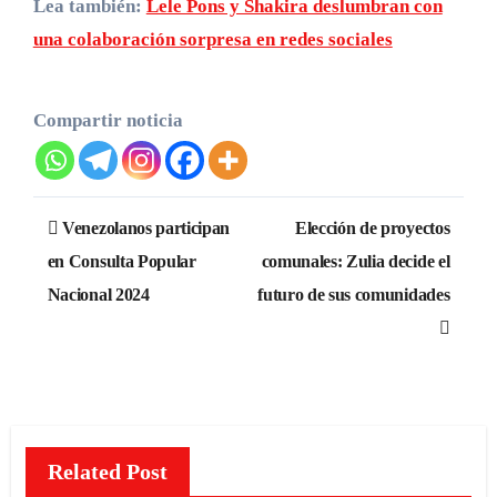
Lea también:
Lele Pons y Shakira deslumbran con
una colaboración sorpresa en redes sociales
Compartir noticia
Navegación
Venezolanos participan
Elección de proyectos
de
en Consulta Popular
comunales: Zulia decide el
Nacional 2024
futuro de sus comunidades
entradas
Related Post